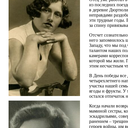
из последних поезд
в деревне Дюртюли.
неправдами раздобы
эти трудные годы. 
за спину привязыва
Отсчет сознательно
него запомнилось ш
Западу, что мы под
талантом наших пол
камерами корреспон
которой мы жили. 
этим несчастным чт
В День победы все 
четырехлетнего нап
участка нашей сем
ягоды и фрукты. У 
остался отпечаток 
Когда начали возвр
маминой сестры, ко
эскадрильями, сов
ранением – трещин
героев войны, им в