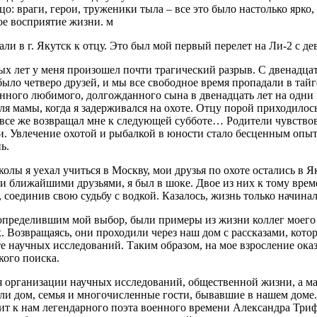
о: враги, герои, труженики тыла – все это было настолько ярко, 
ое восприятие жизни. м
хали в г. Якутск к отцу. Это был мой первый перелет на Ли-2 с 
х лет у меня произошел почти трагический разрыв. С двенадца
ыло четверо друзей, и мы все свободное время пропадали в тай
нного любимого, долгожданного сына в двенадцать лет на одни и
я мамы, когда я задерживался на охоте. Отцу порой приходилос
все же возвращал мне к следующей субботе… Родители чувствов
и. Увлечение охотой и рыбалкой в юности стало бесценным опы
ь.
олы я уехал учиться в Москву, мои друзья по охоте остались в Я
и ближайшими друзьями, я был в шоке. Двое из них к тому врем
, соединив свою судьбу с водкой. Казалось, жизнь только начина
определившим мой выбор, были примеры из жизни коллег моего о
. Возвращаясь, они проходили через наш дом с рассказами, кот
те научных исследований. Таким образом, на мое взросление ок
кого поиска.
я организации научных исследований, общественной жизни, а мам
ыли дом, семья и многочисленные гости, бывавшие в нашем доме
т к нам легендарного поэта военного времени Александра Триф