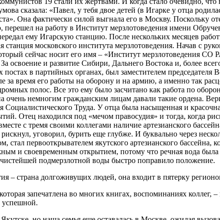
 коммунистов 19 стали их жертвами. И когда стало очевидно, что
ова сказала: «Павел, у тебя двое детей (в Игарке у отца родила
еста». Она фактически силой выгнала его в Москву. Поскольку 
о, перешел на работу в Институт мерзлотоведения имени Обручев
ередал ему Игарскую станцию. После нескольких месяцев работы
я станция московского института мерзлотоведения. Начав с руков
оторый сейчас носит его имя – «Институт мерзлотоведения СО 
. За освоение и развитие Сибири, Дальнего Востока и, более всег
 постах в партийных органах, был заместителем председателя В
ле за время его работы на оборону и на армию, а именно так рас
дромных полос. Все это ему было засчитано как работа по обор
ена очень немногим гражданским лицам давали такие ордена. В
оя Социалистического Труда. У отца была насыщенная и красочная
тий. Отец находился под «мечом правосудия» и тогда, когда рис
 вместе с тремя своими коллегами наличие артезианского бассе
 рискнул, уговорил, бурить еще глубже. И буквально через неско
м, стал первооткрывателем якутского артезианского бассейна, ко
жным и своевременным открытием, потому что речная вода была
 чистейшей подмерзлотной воды быстро поправило положение.
тия – страна долгоживущих людей, она входит в пятерку регионо
 которая запечатлена во многих книгах, воспоминаниях коллег, – 
а успешной.
 Якутске, но наша семья еще оставалась в Москве, ожидая вызова.