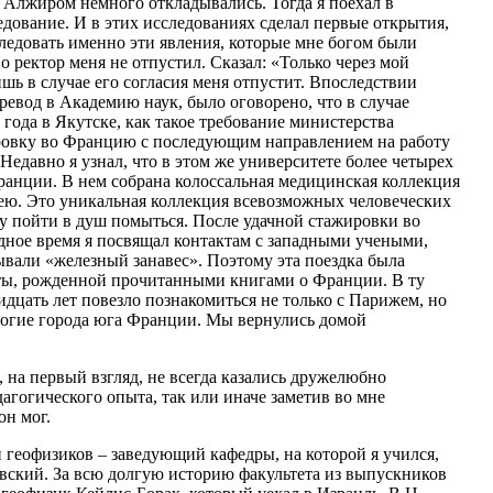
и Алжиром немного откладывались. Тогда я поехал в
дование. И в этих исследованиях сделал первые открытия,
следовать именно эти явления, которые мне богом были
о ректор меня не отпустил. Сказал: «Только через мой
шь в случае его согласия меня отпустит. Впоследствии
евод в Академию наук, было оговорено, что в случае
года в Якутске, как такое требование министерства
ировку во Францию с последующим направлением на работу
едавно я узнал, что в этом же университете более четырех
ранции. В нем собрана колоссальная медицинская коллекция
дею. Это уникальная коллекция всевозможных человеческих
азу пойти в душ помыться. После удачной стажировки во
одное время я посвящал контактам с западными учеными,
рывали «железный занавес». Поэтому эта поездка была
чты, рожденной прочитанными книгами о Франции. В ту
идцать лет повезло познакомиться не только с Парижем, но
многие города юга Франции. Мы вернулись домой
, на первый взгляд, не всегда казались дружелюбно
агогического опыта, так или иначе заметив во мне
он мог.
геофизиков – заведующий кафедры, на которой я учился,
ский. За всю долгую историю факультета из выпускников