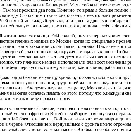
ов нас эвакуировали в Башкирию. Мама собрала всех своих родс
 Там мы прожили два года. Конечно, то время я больше помню 
вать еду. С большим трудом она обменяла некоторые привезенны
Всей семьей мы каждый день ходили в лес за дровами, собирали с
ли небольшую вязаночку прутьев, и я чувствовал себя рабочим ч
й жизни начался с конца 1944 года. Одним из первых ярких вос
ествие пленных немцев по Москве, когда их специально провел
 Сталинградом захватили сотни тысяч пленных. Никто не мог пов
ководцев была остановлена, окружена и сдалась в плен. Чтобы п
дентов всех западных газет эти десятки тысяч пленных немцев п
Помню, что пленных немцев использовали для восстановления р
о-нибудь перекусить, потому что они, как правило, работали п
домочадцы бежали на улицу, кричали, плакали, поздравляли друг
ряженного существования, трудностей жизни в эвакуации и в го
ье не выжить. Академия наук дала отцу под Москвой дачный уч
меня навсегда осталась память об этом, потому что однажды я св
на всю жизнь в виде шрама на ноге.
ащаться военные с фронтов, меня распирала гордость за то, чт
торый ушел на фронт из Витебска майором, а вернулся генерал-
ершил 140 боевых вылетов. Войну он закончил командиром див
ой в черепе. Отношение к вернувшимся с фронта имело огромны
езде улыбались, везде уступали место. Это было всеобщее почит