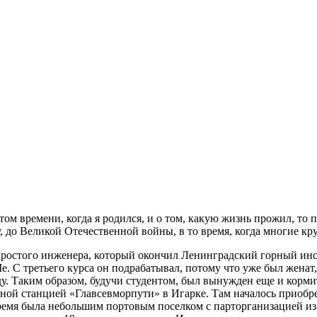
том времени, когда я родился, и о том, какую жизнь прожил, то 
у, до Великой Отечественной войны, в то время, когда многие 
простого инженера, который окончил Ленинградский горный инсти
. С третьего курса он подрабатывал, потому что уже был женат, 
ду. Таким образом, будучи студентом, был вынужден еще и корм
ной станцией «Главсевморпути» в Игарке. Там началось приобр
время была небольшим портовым поселком с парторганизацией из