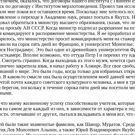
тличием, оказалось, что договоры нашего института с Гвинеей 
к по договору с Институтом мерзлотоведения. Провел там иссле
али мне покоя все оставшееся время. Поскольку мне хотелось ис
аявление о переходе в Академию наук, решил поехать в Якутск. Н
овал обратиться к министру высшего образования, сказав, что ли
на просьбу АН СССР. Когда министр подписал разрешение на пер
 командируют в распоряжение министерства. Я не проработал и 
орилось, что министерство просит командировать меня на стаж
вили на сорок пять дней во Францию, в университет Монпелье. Н
лся Нострадамус. Это был один из древнейших университетов Ф
сткамере. Вполне возможно, что оттуда Петр I и перенял эту и
. Смотреть страшно. Когда выходишь из этого музея, хочется ср
онечно закрепила язык, я начал работу в Алжире. Все свое своб
 знаний о мире. Это были годы, когда только для избранных отк
. В каком-то смысле она была осуществлением моей давней ме
той почти каждого советского культурного человека, а мне в тр
 берегом, поскольку в течение сорока пяти дней мы посетили 
нными.
, что моему жизненному успеху способствовали учителя, которые
 на самом деле каждый из них, в зависимости от характера и пед
сти, отличавшие от других, пытался вкладывать в меня все, что 
ей были такие знаменитые фамилии, как Шанцр, Муратов. Среди 
тик Лев Моисеевич Альпин, а также Юрий Владимирович Якубов