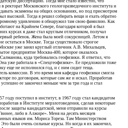
датскую диссертацию. Тогда мне стало известно, что
л в ректорат Московского геологоразведочного института и
л сдавать экзамены на общих основаниях, но под присмотром
 был высокий. Тогда я решил собирать вещи и ехать обратно
у огромному удивлению я обнаружил там свою фамилию. Как
аботают на Крайнем Севере, благодаря которой я был
дних курсах я даже стал круглым отличником, получал
первый ребенок. Жена была моей сокурсницей. Летом я
не остаться в Москве. Тогда существовало строгое
в Москве уже занял круглый отличник А.В. Михальцев,
тое предприятие Москва-400, которое оказалось
Салманова, куда требовались геофизики. Я ответил, что
. Она уже работала в «Спецгеофизике». Ее предложили тоже
ку еще не исполнился год, и с ним сидит теща.
ель комиссии. В это время моя кафедра геофизики смогла
екторе по договорам, которые сам же и искал. Проработав
 успешно ее закончил меньше чем за три года и стал
57 году поступил в институт, в 1967 году стал кандидатом
 поработав в Институте мерзлотоведения, сделав некоторые
, после защиты кандидатской, меня отправили на курсы
 Гвинее, либо в Алжире». Меня на десять месяцев
ранных языков им. Мориса Тореза. Там Министерством
Это были очень сильные курсы. Но когда я их закончил,