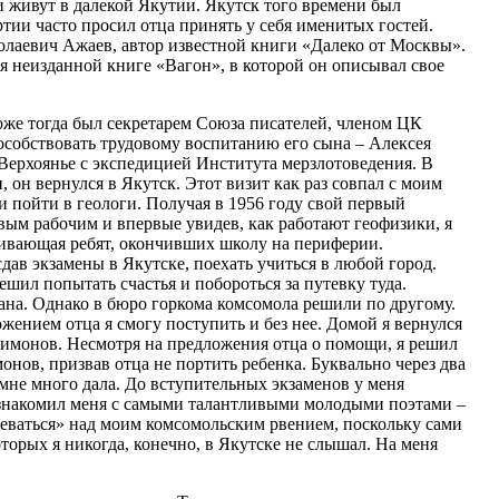
и живут в далекой Якутии. Якутск того времени был
ртии часто просил отца принять у себя именитых гостей.
олаевич Ажаев, автор известной книги «Далеко от Москвы».
я неизданной книге «Вагон», в которой он описывал свое
же тогда был секретарем Союза писателей, членом ЦК
пособствовать трудовому воспитанию его сына – Алексея
Верхоянье с экспедицией Института мерзлотоведения. В
 он вернулся в Якутск. Этот визит как раз совпал с моим
и пойти в геологи. Получая в 1956 году свой первый
вым рабочим и впервые увидев, как работают геофизики, я
живающая ребят, окончивших школу на периферии.
дав экзамены в Якутске, поехать учиться в любой город.
шил попытать счастья и побороться за путевку туда.
вана. Однако в бюро горкома комсомола решили по другому.
жением отца я смогу поступить и без нее. Домой я вернулся
Симонов. Несмотря на предложения отца о помощи, я решил
онов, призвав отца не портить ребенка. Буквально через два
 мне много дала. До вступительных экзаменов у меня
познакомил меня с самыми талантливыми молодыми поэтами –
деваться» над моим комсомольским рвением, поскольку сами
торых я никогда, конечно, в Якутске не слышал. На меня