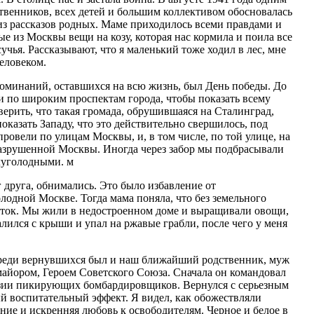
твенников, всех детей и большим коллективом обосновалась
из рассказов родных. Маме приходилось всеми правдами и
е из Москвы вещи на козу, которая нас кормила и поила все
учья. Рассказывают, что я маленький тоже ходил в лес, мне
еловеком.
поминаний, оставшихся на всю жизнь, был День победы. До
и по широким проспектам города, чтобы показать всему
ерить, что такая громада, обрушившаяся на Сталинград,
оказать Западу, что это действительно свершилось, под
ровели по улицам Москвы, и, в том числе, по той улице, на
азрушенной Москвы. Иногда через забор мы подбрасывали
олуголодными. м
 друга, обнимались. Это было избавление от
лодной Москве. Тогда мама поняла, что без земельного
асток. Мы жили в недостроенном доме и выращивали овощи,
алился с крыши и упал на ржавые грабли, после чего у меня
о среди вернувшихся был и наш ближайший родственник, муж
майором, Героем Советского Союза. Сначала он командовал
изии пикирующих бомбардировщиков. Вернулся с серьезным
й воспитательный эффект. Я видел, как обожествляли
ание и искренняя любовь к освободителям. Черное и белое в