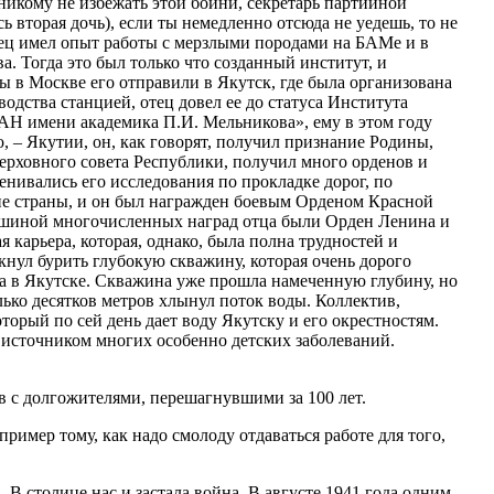
 никому не избежать этой бойни, секретарь партийной
сь вторая дочь), если ты немедленно отсюда не уедешь, то не
отец имел опыт работы с мерзлыми породами на БАМе и в
а. Тогда это был только что созданный институт, и
 в Москве его отправили в Якутск, где была организована
одства станцией, отец довел ее до статуса Института
РАН имени академика П.И. Мельникова», ему в этом году
о, – Якутии, он, как говорят, получил признание Родины,
ерховного совета Республики, получил много орденов и
ценивались его исследования по прокладке дорог, по
оне страны, и он был награжден боевым Орденом Красной
ершиной многочисленных наград отца были Орден Ленина и
 карьера, которая, однако, была полна трудностей и
кнул бурить глубокую скважину, которая очень дорого
йна в Якутске. Скважина уже прошла намеченную глубину, но
лько десятков метров хлынул поток воды. Коллектив,
торый по сей день дает воду Якутску и его окрестностям.
 источником многих особенно детских заболеваний.
в с долгожителями, перешагнувшими за 100 лет.
пример тому, как надо смолоду отдаваться работе для того,
 В столице нас и застала война. В августе 1941 года одним