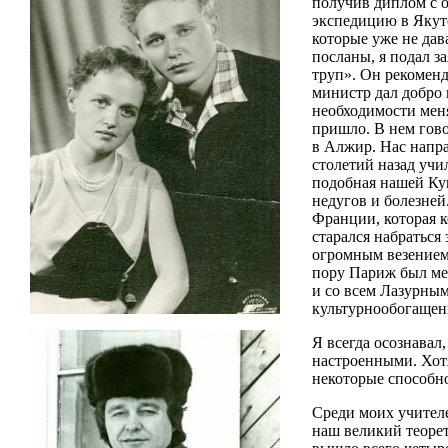
получив диплом с о
экспедицию в Якутс
которые уже не дав
посланы, я подал з
труп». Он рекоменд
министр дал добро 
необходимости меня
пришло. В нем гов
в Алжир. Нас напра
столетий назад учи
подобная нашей Кун
недугов и болезней
Франции, которая к
старался набраться
огромным везением
пору Париж был меч
и со всем Лазурным
культурнообогаще
Я всегда осознавал
настроенными. Хотя
некоторые способно
Среди моих учител
наш великий теоре