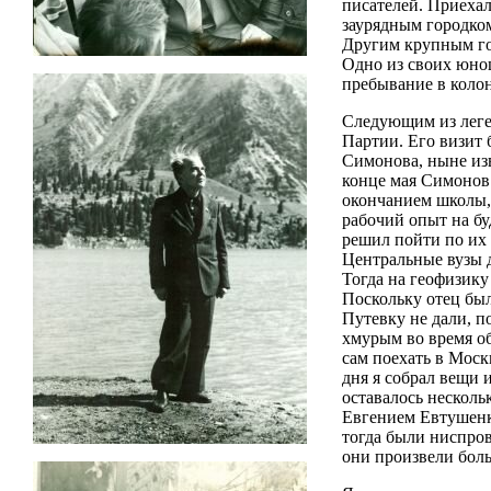
писателей. Приехал
заурядным городком
Другим крупным гос
Одно из своих юнош
пребывание в колон
Следующим из леге
Партии. Его визит 
Симонова, ныне изв
конце мая Симонов 
окончанием школы, 
рабочий опыт на бу
решил пойти по их 
Центральные вузы д
Тогда на геофизику
Поскольку отец был
Путевку не дали, п
хмурым во время об
сам поехать в Моск
дня я собрал вещи 
оставалось несколь
Евгением Евтушенко
тогда были ниспров
они произвели бол