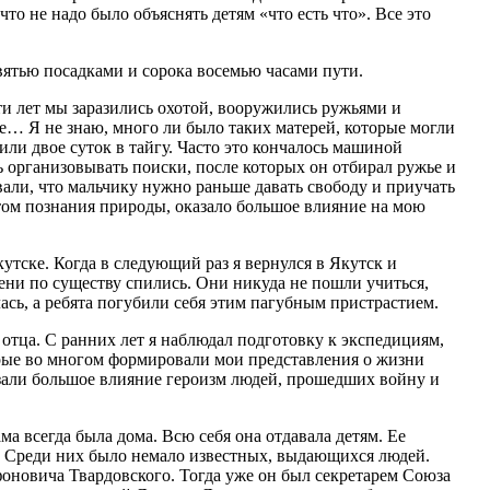
что не надо было объяснять детям «что есть что». Все это
девятью посадками и сорока восемью часами пути.
ти лет мы заразились охотой, вооружились ружьями и
ге… Я не знаю, много ли было таких матерей, которые могли
ли двое суток в тайгу. Часто это кончалось машиной
ь организовывать поиски, после которых он отбирал ружье и
али, что мальчику нужно раньше давать свободу и приучать
том познания природы, оказало большое влияние на мою
кутске. Когда в следующий раз я вернулся в Якутск и
ени по существу спились. Они никуда не пошли учиться,
лась, а ребята погубили себя этим пагубным пристрастием.
тца. С ранних лет я наблюдал подготовку к экспедициям,
орые во многом формировали мои представления о жизни
азали большое влияние героизм людей, прошедших войну и
а всегда была дома. Всю себя она отдавала детям. Ее
. Среди них было немало известных, выдающихся людей.
оновича Твардовского. Тогда уже он был секретарем Союза