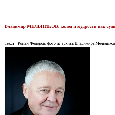
Владимир МЕЛЬНИКОВ: холод и мудрость как судь
Текст - Роман Фёдоров, фото из архива Владимира Мельнико