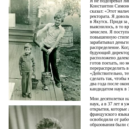
Я не подозревал ли
Константин Симонов
сказал: «Этот маль
ректората. Я довол
в Якутск. Придя за
выяснилось, в то в
зачислен. Я поступ
повышенную стипенд
зарабатывал деньги
распределение. Ког
будующий директор
расположено далеко
готов поехать, но 
перераспределить в
«Действительно, те
сделать так, чтобы
два года после око
кандидатом наук в 
Мои десятилетки на
наук, а в 37 лет я
открытия, которые 
французского языка
освободили от раб
образования были с