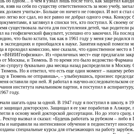
шь об одном… о чем я узнал лишь после того, как защитил канди
, взяв на себя по существу ответственность за мою учебу, заеха
чик должен учиться». Больше он ничего не говорил. И вот я ста
ьно легко все сдал, но все равно не добрал одного очка. Конкурс
 документами, я заглянул в списки тех, кто поступил. К своем
ремя существовала льгота для поступления детей, чьи родители р
ил на геофизический факультет, успешно его закончил. На после
ию, что было кстати, так как в 1961 году у меня уже родился 
 в экспедициях и приобщался к науке. Занятия наукой помогли м
да я проходил комиссию, мне сказали, что единственное место 
 «ВНИИГеофизики». Из «приличных мест» еще предлагали закры
 от Москвы, и Тюмень. В то время это было ведомство Фармана 
мою супругу буквально два месяца назад распределили в Москву
 Тюмень. Но я ответил, что есть еще один момент – нашему ребен
щу в Тюмень не отправишь», – улыбнувшись, произнес председат
 меня оставили при ней. Я работал в научно-исследовательском с
нчания института начальником партии, я поступил в аспирантуру,
1967 году.
чали шагать одна за одной. В 1947 году я поступил в школу, в 19
 уже защищал докторскую. Защищал я ее уже поработав в Алжире,
легли в основу моей докторской диссертации. Но до этого сразу
. Ректор вызвал и сказал: «Будешь работать за рубежом – либо в
оты и направили на интенсивное обучение в пединститут иност
озданы специальные курсы для отъезжающих на работу зарубеж. 