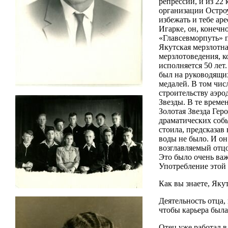
репрессий, и из 22
организации Остроум
избежать и тебе ар
Игарке, он, конечн
«Главсевморпуть» п
Якутская мерзлотна
мерзлотоведения, к
исполняется 50 лет
был на руководящих
медалей. В том чис
строительству аэро
Звезды. В те врем
Золотая Звезда Гер
драматических собы
стоила, предсказав
воды не было. И он
возглавляемый отцо
Это было очень ва
Употребление этой
Как вы знаете, Яку
Деятельность отца,
чтобы карьера был
Отец уже работал в