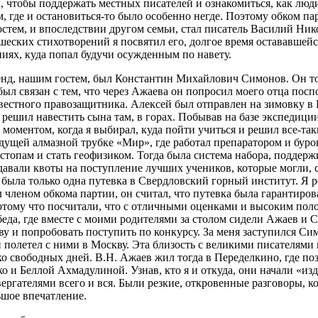
, чтобы поддержать местных писателей и ознакомиться, как люд
, где и остановиться-то было особенно негде. Поэтому обком па
тем, и впоследствии другом семьи, стал писатель Василий Ник
еских стихотворений я посвятил его, долгое время остававшейс
иях, куда попал будучи осужденным по навету.
нд, нашим гостем, был Константин Михайлович Симонов. Он то
был связан с тем, что через Ажаева он попросил моего отца пос
естного правозащитника. Алексей был отправлен на зимовку в 
решил навестить сына там, в горах. Побывав на базе экспедиции,
моментом, когда я выбирал, куда пойти учиться и решил все-так
дущей алмазной трубке «Мир», где работал препаратором и буро
стопам и стать геофизиком. Тогда была система набора, поддер
авали квоты на поступление лучших учеников, которые могли, с
 была только одна путевка в Свердловский горный институт. Я ре
 членом обкома партии, он считал, что путевка была гарантиро
отому что посчитали, что с отличными оценками и высоким поло
еда, где вместе с моими родителями за столом сидели Ажаев и 
ву и попробовать поступить по конкурсу. За меня заступился Сим
и полетел с ними в Москву. Эта близость с великими писателями
ко свободных дней. В.Н. Ажаев жил тогда в Переделкино, где 
 и Беллой Ахмадулиной. Узнав, кто я и откуда, они начали «из
ергателями всего и вся. Были резкие, откровенные разговоры, ко
ьшое впечатление.