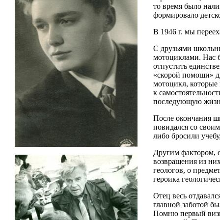
то время было налиц
формировало детск
В 1946 г. мы перее
С друзьями школьны
мотоциклами. Нас б
отпустить единстве
«скорой помощи» дл
мотоцикл, которые 
к самостоятельност
последующую жизн
После окончания шк
повидался со своим
либо бросили учебу
Другим фактором, 
возвращения из них
геологов, о предме
героика геологичес
Отец весь отдавалс
главной заботой б
Помню первый визи