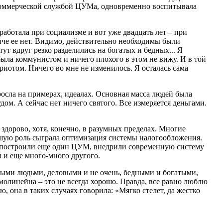
а коммерческой службой ЦУМа, одновременно воспитывала
работала при социализме и вот уже двадцать лет – при
нче ее нет. Видимо, действительно необходимы были
ут вдруг резко разделились на богатых и бедных... Я
была коммунистом и ничего плохого в этом не вижу. И в той
риотом. Ничего во мне не изменилось. Я осталась сама
осла на примерах, идеалах. Основная масса людей была
ом. А сейчас нет ничего святого. Все измеряется деньгами.
 здорово, хотя, конечно, в разумных пределах. Многие
ьшую роль сыграла оптимизация системы налогообложения.
о: построили еще один ЦУМ, внедрили современную систему
 и еще много-много другого.
зными людьми, деловыми и не очень, бедными и богатыми,
линейна – это не всегда хорошо. Правда, все равно люблю
, она в таких случаях говорила: «Мягко стелет, да жестко