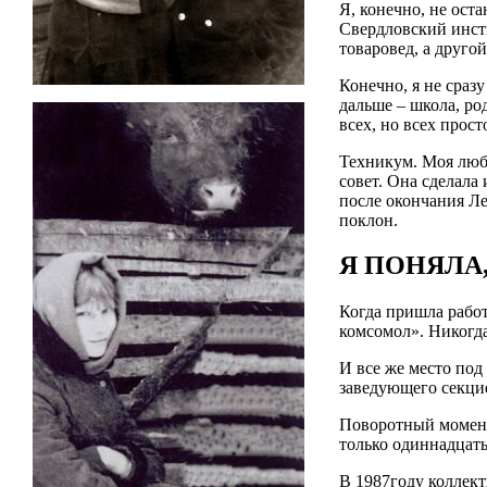
Я, конечно, не ост
Свердловский инсти
товаровед, а друго
Конечно, я не сраз
дальше – школа, ро
всех, но всех прос
Техникум. Моя люби
совет. Она сделала
после окончания Ле
поклон.
Я ПОНЯЛА
Когда пришла работ
комсомол». Никогда
И все же место под
заведующего секци
Поворотный момент 
только одиннадцать 
В 1987году коллект