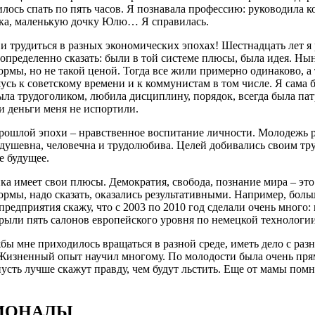
илось спать по пять часов. Я познавала профессию: руководил
ка, маленькую дочку Юлю… Я справилась.
и трудиться в разных экономических эпохах! Шестнадцать лет я 
определенно сказать: были в той системе плюсы, была идея. Ны
рмы, но не такой ценой. Тогда все жили примерно одинаково, а т
сь к советскому времени и к коммунистам в том числе. Я сама 
ыла трудоголиком, любила дисциплину, порядок, всегда была пат
ни деньги меня не испортили.
рошлой эпохи – нравственное воспитание личности. Молодежь р
 душевна, человечна и трудолюбива. Целей добивались своим труд
е будущее.
ка имеет свои плюсы. Демократия, свобода, познание мира – это
ормы, надо сказать, оказались результативными. Например, бол
предприятия скажу, что с 2003 по 2010 год сделали очень мног
рыли пять салонов европейского уровня по немецкой технологии
бы мне приходилось вращаться в разной среде, иметь дело с ра
Жизненный опыт научил многому. По молодости была очень прямо
усть лучше скажут правду, чем будут льстить. Еще от мамы помню
ИОНАЛЫ