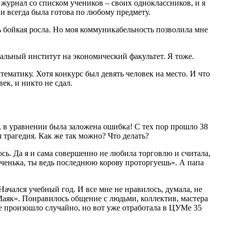
 журнал со списком учеников – своих одноклассников, и я
 и всегда была готова по любому предмету.
ь бойкая росла. Но моя коммуникабельность позволила мне
альный институт на экономический факультет. Я тоже.
тематику. Хотя конкурс был девять человек на место. И что
ек, и никто не сдал.
, в уравнении была заложена ошибка! С тех пор прошло 38
я трагедия. Как же так можно? Что делать?
ь. Да я и сама совершенно не любила торговлю и считала,
оченька, ты ведь последнюю корову проторгуешь». А папа
ачался учебный год. И все мне не нравилось, думала, не
Маяк». Понравилось общение с людьми, коллектив, мастера
се произошло случайно, но вот уже отработала в ЦУМе 35