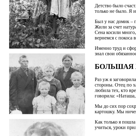
Детство было счаст
только не было. Я и
Был у нас домик – 
Жили за счет натур
Сена косили много,
вернемся с покоса в
Именно труд и сфор
знал свои обязанно
БОЛЬШАЯ
Раз уж я заговорил
стороны. Отец по х
любила тех, кто вр
говорила: «Наташа,
Мы до сих пор сох
картошку. Мы ничег
Как только я пошла
учиться, уроки при