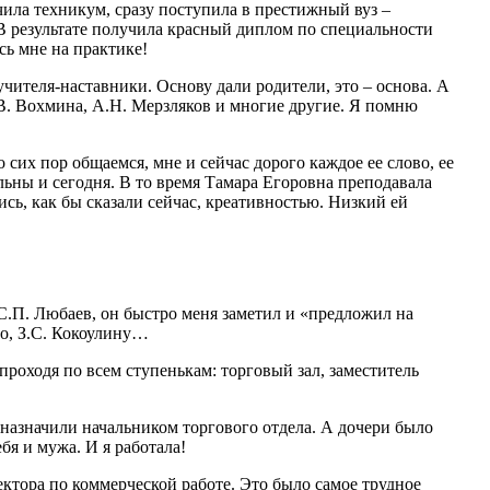
чила техникум, сразу поступила в престижный вуз –
В результате получила красный диплом по специальности
сь мне на практике!
чителя-наставники. Основу дали родители, это – основа. А
 В. Вохмина, А.Н. Мерзляков и многие другие. Я помню
сих пор общаемся, мне и сейчас дорого каждое ее слово, ее
альны и сегодня. В то время Тамара Егоровна преподавала
сь, как бы сказали сейчас, креативностью. Низкий ей
 С.П. Любаев, он быстро меня заметил и «предложил на
но, З.С. Кокоулину…
проходя по всем ступенькам: торговый зал, заместитель
назначили начальником торгового отдела. А дочери было
бя и мужа. И я работала!
ктора по коммерческой работе. Это было самое трудное