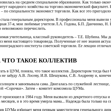
ановилась на среднем специальном образовании. Как только окон
тут народного хозяйства на торгово-экономический факультет. 
й – по специальности экономист торговли. Как все это пригодило
у стала генеральным директором. В профессионалы меня вывели у
дная 37-я, мои любимые учителя Л.А. Годова, Б.П. Данчинко, Н.
то невозможно перечислить.
мая учительница, классный руководитель – Т.Е. Шубина. Мы до 
 из меня настоящего товароведа. Полученные от нее знания акту
нинградского института советской торговли. Ее лекции отличали
, ЧТО ТАКОЕ КОЛЛЕКТИВ
ать в ЦУМ, поняла, что такое коллектив. Директором тогда был
 не забуду А.В. Лосеву, И.В. Шешукова, С.В. Андрееву и, конеч
 солнцем я завоевывала сама. Двигалась по служебной лестнице, 
ей «Сорочки». Затем – комитет комсомола ЦУМа.
произошел в 1984 году. Меня вызвали из декретного отпуска и 
месяцев, и в это время умерла мама... Надежда была только на се
ив ЦУМа избирает меня первым заместителем генерального дире