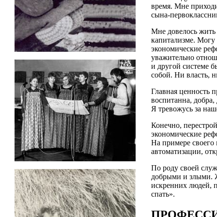
время. Мне приход
сына-первоклассни
Мне довелось жить 
капитализме. Могу 
экономические рефо
уважительно отношу
и другой системе б
собой. Ни власть, 
Главная ценность п
воспитанна, добра,
Я тревожусь за наш
Конечно, перестрой
экономические реф
На примере своего 
автоматизации, отк
По роду своей служ
добрыми и злыми. 
искренних людей, п
спать».
ПРОФЕСС