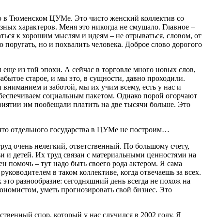
аю в Тюменском ЦУМе. Это чисто женский коллектив со
ных характеров. Меня это никогда не смущало. Главное –
ться к хорошим мыслям и идеям – не отрываться, словом, от
ко поругать, но и похвалить человека. Доброе слово дорогого
ще из той эпохи. А сейчас в торговле много новых слов,
абытое старое, и мы это, в сущности, давно проходили.
вниманием и заботой, мы их учим всему, есть у нас и
 обеспечиваем социальным пакетом. Однако порой огорчают
приятии им пообещали платить на две тысячи больше. Это
 что отдельного государства в ЦУМе не построим…
руд очень нелегкий, ответственный. По большому счету,
ьи и детей. Их труд связан с материальными ценностями на
 помочь – тут надо быть своего рода актером. Я сама
руководителем в таком коллективе, когда отвечаешь за всех.
ак это разнообразие: сегодняшний день всегда не похож на
кономистом, уметь прогнозировать свой бизнес. Это
ственный спор, который у нас случился в 2002 году. Я