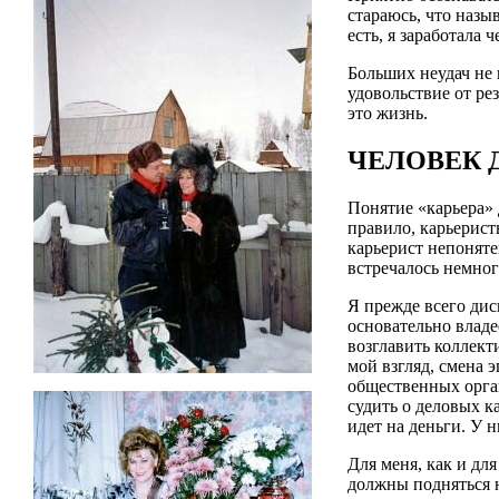
стараюсь, что назы
есть, я заработала
Больших неудач не 
удовольствие от рез
это жизнь.
ЧЕЛОВЕК
Понятие «карьера» 
правило, карьерист
карьерист непоняте
встречалось немного
Я прежде всего дис
основательно владе
возглавить коллект
мой взгляд, смена э
общественных орга
судить о деловых ка
идет на деньги. У 
Для меня, как и дл
должны подняться н