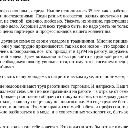
рофессиональная среда. Нынче исполнилось 35 лет, как я работ
последствиями. Люди разных возрастов, разных достатков и раз
г, не слепой, конечно, любовью. Уважать их мнение, прислушива
одно дело. Хорошей для всех трудно быть, но надо уметь не толь
о ценю партнеров и профессионалов нашего коллектива.
дружная семья со своим укладом и традициями. Многие пришли е
 они у нас трудно приживаются, так как все новое – это хорошо з
ень плодородная, все, кто приходит в ЦУМ на работу, окружены 
 свой кодекс. Даем возможность быстро войти в трудовой ритм,
я необходимую школу, увольняются, потому что в соседнем пред
убивает.
итывать нашу молодежь в патриотическом духе, хотя понимаем,
е недооценивают труд работников торговли. И напрасно. Наш т
длежат себе. Они во все праздники на работе – в отрыве от сем
родавец постоянно общается с покупателями, он каждому должен
м зале, знаю эту специфику не понаслышке. Но еще труднее быть 
атег, и политик. Что мне нравится в моей работе и профессии, т
но разбираться и в моде, и в современных технологиях, быть э
, что коллектив тебе доверяет. Это показал хотя бы тот же имуще