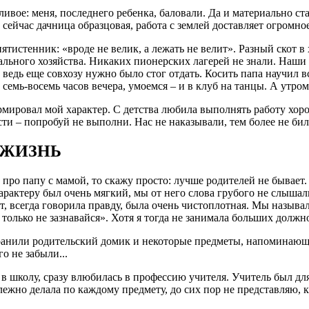
ливое: меня, последнего ребенка, баловали. Да и материально ст
 сейчас дачница образцовая, работа с землей доставляет огромно
пятистенник: «вроде не велик, а лежать не велит». Разный скот в
ального хозяйства. Никаких пионерских лагерей не знали. Наши к
 ведь еще совхозу нужно было стог отдать. Косить папа научил в
 семь-восемь часов вечера, умоемся – и в клуб на танцы. А утром,
мировал мой характер. С детства любила выполнять работу хоро
сти – попробуй не выполни. Нас не наказывали, тем более не бил
 ЖИЗНЬ
а про папу с мамой, то скажу просто: лучше родителей не бывает
арактеру был очень мягкий, мы от него слова грубого не слышали
ет, всегда говорила правду, была очень чистоплотная. Мы называ
 только не зазнавайся». Хотя я тогда не занимала больших должн
ранили родительский домик и некоторые предметы, напоминающи
о не забыли...
 в школу, сразу влюбилась в профессию учителя. Учитель был д
лежно делала по каждому предмету, до сих пор не представляю,