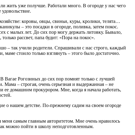
али жить уже получше. Работали много. В огороде у нас чего
е удовольствие.
 хозяйстве: коровы, овцы, свиньи, куры, кролики, телята…
аникулы – это посадки в огороде, поливка, затем покос.
сех с малых лет. До сих пор могу держать литовку. Бывало,
 только рассвет, папа будит: «Пора на покос».
шо – так учили родители. Спрашивали с нас строго, каждый
и, маме стоило только взглянуть – этого было достаточно.
. В Вагае Рогозиных до сих пор помнят только с лучшей
. Мама – строгая, очень серьезная и выдержанная – не
ли ее домашним прокурором. Мне, когда я начала работать,
остей.
е о нашем детстве. По-прежнему садим на своем огороде
ля меня самым главным авторитетом. Мне очень нравилось
 как можно пойти в школу неподготовленным.