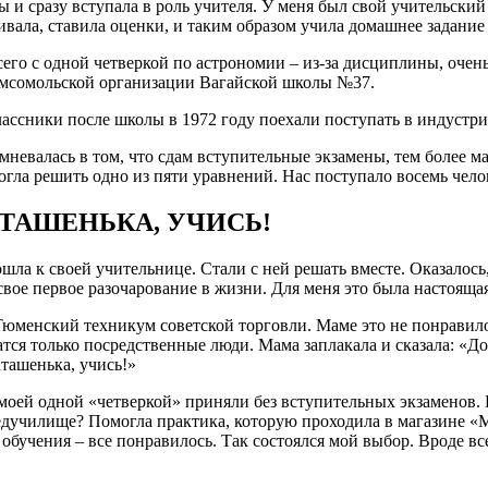
 и сразу вступала в роль учителя. У меня был свой учительский
ивала, ставила оценки, и таким образом учила домашнее задание
его с одной четверкой по астрономии – из-за дисциплины, очен
комсомольской организации Вагайской школы №37.
ссники после школы в 1972 году поехали поступать в индустри
мневалась в том, что сдам вступительные экзамены, тем более ма
могла решить одно из пяти уравнений. Нас поступало восемь челов
АТАШЕНЬКА, УЧИСЬ!
шла к своей учительнице. Стали с ней решать вместе. Оказалось
а свое первое разочарование в жизни. Для меня это была настояща
юменский техникум советской торговли. Маме это не понравилос
атся только посредственные люди. Мама заплакала и сказала: «Д
аташенька, учись!»
моей одной «четверкой» приняли без вступительных экзаменов. Н
едучилище? Помогла практика, которую проходила в магазине «
обучения – все понравилось. Так состоялся мой выбор. Вроде в