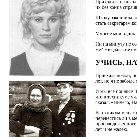
Приходила из школы
их без конца спраш
Школу закончила вс
стать секретарем 
Многие мои однокла
Ни на минуту не со
же? Не сдала, не с
УЧИСЬ, Н
Приехала домой, по
лет, но я не забыл
И мы все пошли в Т
что в техникуме уч
сказал: «Ничего, Н
В техникум меня с 
перевестись ли в м
производственного 
лет и не жалею.