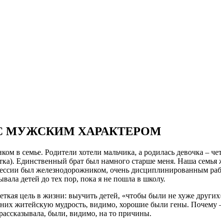
С МУЖСКИМ ХАРАКТЕРОМ
ом в семье. Родители хотели мальчика, а родилась девочка – чет
тка). Единственный брат был намного старше меня. Наша семья
фессии был железнодорожником, очень дисциплинированным раб
вала детей до тех пор, пока я не пошла в школу.
еткая цель в жизни: выучить детей, «чтобы были не хуже других
них житейскую мудрость, видимо, хорошие были гены. Почему –
рассказывала, были, видимо, на то причины.