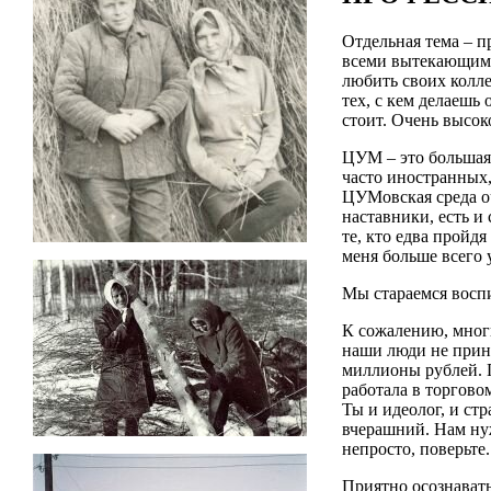
Отдельная тема – п
всеми вытекающими 
любить своих колле
тех, с кем делаешь 
стоит. Очень высок
ЦУМ – это большая 
часто иностранных,
ЦУМовская среда оч
наставники, есть и
те, кто едва пройд
меня больше всего 
Мы стараемся восп
К сожалению, многи
наши люди не прина
миллионы рублей. П
работала в торгово
Ты и идеолог, и стр
вчерашний. Нам нуж
непросто, поверьте.
Приятно осознавать