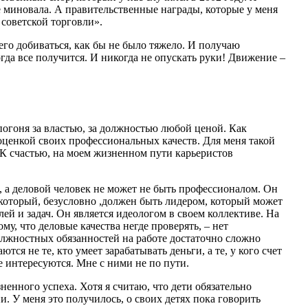
же миновала. А правительственные награды, которые у меня
 советской торговли».
го добиваться, как бы не было тяжело. И получаю
тогда все получится. И никогда не опускать руки! Движение –
погоня за властью, за должностью любой ценой. Как
оценкой своих профессиональных качеств. Для меня такой
. К счастью, на моем жизненном пути карьеристов
 а деловой человек не может не быть профессионалом. Он
, который, безусловно ,должен быть лидером, который может
лей и задач. Он является идеологом в своем коллективе. На
му, что деловые качества негде проверять, – нет
лжностных обязанностей на работе достаточно сложно
ся не те, кто умеет зарабатывать деньги, а те, у кого счет
 интересуются. Мне с ними не по пути.
ненного успеха. Хотя я считаю, что дети обязательно
. У меня это получилось, о своих детях пока говорить