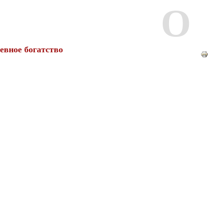
О
евное богатство