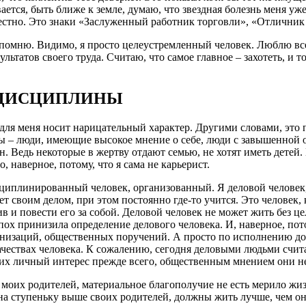
вается, быть ближе к земле, думаю, что звездная болезнь меня у
 честно. Это знаки «Заслуженный работник торговли», «Отличник
помню. Видимо, я просто целеустремленный человек. Люблю все
ультатов своего труда. Считаю, что самое главное – захотеть, и 
 ДИСЦИПЛИНЫ
для меня носит нарицательный характер. Другими словами, это 
ы – люди, имеющие высокое мнение о себе, люди с завышенной 
н. Ведь некоторые в жертву отдают семью, не хотят иметь детей
, наверное, потому, что я сама не карьерист.
циплинированный человек, организованный. Я деловой человек,
ет своим делом, при этом постоянно где-то учится. Это человек
ив и повести его за собой. Деловой человек не может жить без це
пох принизила определение делового человека. И, наверное, пото
низаций, общественных поручений. А просто по исполнению до
чествах человека. К сожалению, сегодня деловыми людьми считают
них личный интерес прежде всего, общественным мнением они не
я моих родителей, материальное благополучие не есть мерило жиз
а ступеньку выше своих родителей, должны жить лучше, чем они