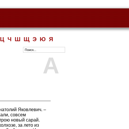
Ц
Ч
Ш
Щ
Э
Ю
Я
А
Анатолий Яковлевич. –
жали, совсем
строю новый сарай.
олхозе, за лето из