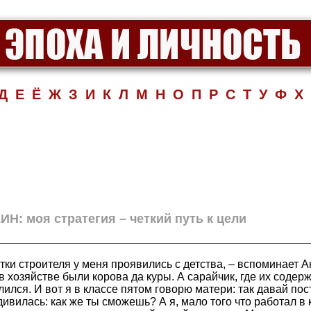
Д
Е
Ё
Ж
З
И
К
Л
М
Н
О
П
Р
С
Т
У
Ф
Х
Н: моя стратегия – четкий путь к цели
тки строителя у меня проявились с детства, – вспоминает 
 в хозяйстве были корова да куры. А сарайчик, где их содер
лился. И вот я в классе пятом говорю матери: так давай по
дивилась: как же ты сможешь? А я, мало того что работал в к