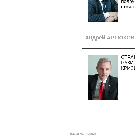
подру
стоял 
Андрей АРТЮХОВ:
СТРА
РУКИ
КРИЗ
Назад
На главную