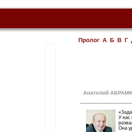
Пролог
А
Б
В
Г
Анатолий АБРАМКИ
«Зада
У нас
разва
Она у